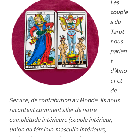
Les
couple
s du
Tarot
nous
parlen
t
d’Amo
ur et
de
Service, de contribution au Monde. Ils nous
racontent comment aller de notre
complétude intérieure (couple intérieur,
union du féminin-masculin intérieurs,